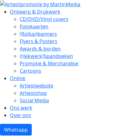
Ontwerp & Drukwerk
CD/DVD/Vinyl covers
Fotokaarten
(Rollup)banners
Flyers & Posters
Awards & borden
(Hekwerk)Spandoeken
Promotie & Merchandise
Cartoons
Online
Artiestwebsite
Artiestshop
Social Media
Ons werk
Over ons
Whatsapp